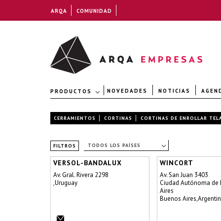
ARQA
COMUNIDAD
NOVEDADES
NOTICIAS
AGEN
PRODUCTOS
CERRAMIENTOS
CORTINAS
CORTINAS DE ENROLLAR TEL
TODOS LOS PAÍSES
FILTROS
VERSOL-BANDALUX
WINCORT
Av. Gral. Rivera 2298
Av. San Juan 3403
,Uruguay
Ciudad Autónoma de
Aires
Buenos Aires,Argenti