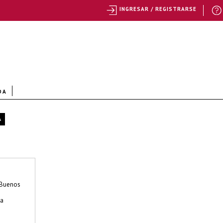
INGRESAR / REGISTRARSE
DA
A
 Buenos
na