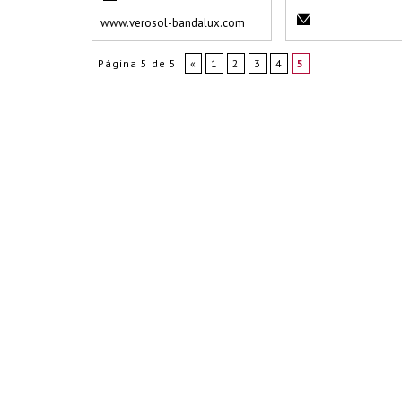
www.verosol-bandalux.com
Página 5 de 5
«
1
2
3
4
5