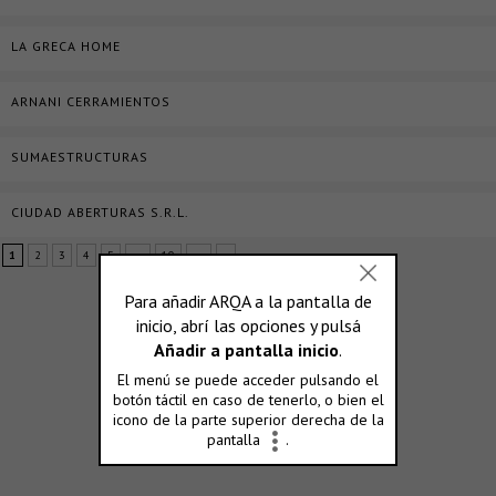
LA GRECA HOME
ARNANI CERRAMIENTOS
SUMAESTRUCTURAS
CIUDAD ABERTURAS S.R.L.
1
2
3
4
5
...
10
...
»