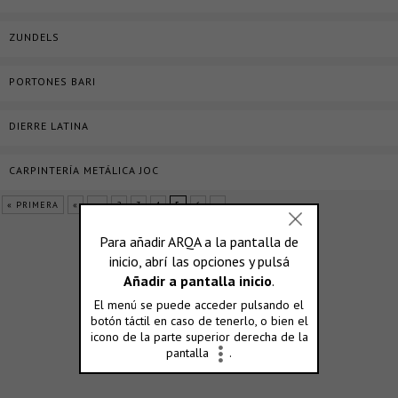
ZUNDELS
PORTONES BARI
DIERRE LATINA
CARPINTERÍA METÁLICA JOC
« PRIMERA
«
...
2
3
4
5
6
»