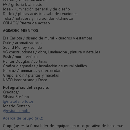
FV / grifería kitchinette
Idea / iluminación general y de diseño
Durlok / placas acústicas sala de reuniones
Teka / heladera y microondas kitchinette
OBLACK/ Puerta de acceso
AGRADECIMIENTOS:
Era Carlota / diseño de mural • cuadros y estampas
Oule / aromatizadores
Sound Money / sonido
VG construcciones / obra, iluminación , pintura y detalles
Push / mural vinílico
Hunter Douglas / cortinas
Grafica diagonales / instalación de mural vinílico
Gabiluz / luminarias y electricidad
Grupo jardín / plantas y macetas
NATO interiorismo / Deco
Fotografías del espacio:
Créditos/
Silvina Stefano
@silstefano.fotos
Ignacio Sottano
@estudio.mole
Acerca de Grupo (a)2:
Grupo(a)² es la firma líder de equipamiento corporativo de hace más