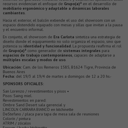
recursos evidencian el enfoque de
Grupo(a)²
en el desarrollo de
mobiliario ergonómico y adaptable
a dinámicas laborales
cambiantes
.
Hacia el exterior, el balcón extiende el uso del showroom con un
espacio distendido equipado con mesas y sillas que invitan a la pausa
y el encuentro informal.
En conjunto, el showroom de
Era Carlota
sintetiza una estrategia de
diseño donde el equipamiento no solo organiza el espacio, sino que
potencia su
identidad y funcionalidad
. La propuesta reafirma el rol
de
Grupo(a)²
como generador de
sistemas integrales
para
espacios de trabajo contemporáneos
, capaces de adaptarse a
múltiples escalas y modos de uso
.
Ubicación:
Cam. de los Remeros 1585, B1624 Tigre, Provincia de
Buenos Aires
Fecha:
del 19/3 al 19/4 de martes a domingos de 12 a 20 hs.-
SPONSORS OFICIALES:
San Lorenzo / revestimientos y pisos •
Pisos: Saing miel.
Revestimientos en pared:
Ombre Sand Desert sala gerencial y
LINCOLN CARRARA BIANCO en kitchinette
DeStefano / placa para tapa de mesa sala de reuniones
Colorín / pintura
ATRIM / zócalos
Ferrum / bacha kitchinette