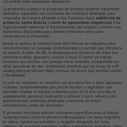
rol central como elementos identitarios.
La propuesta organiza el programa en distintos sectores claramente
definidos, equipados con soluciones de mobiliario diseñadas para
responder de manera eficiente a tres funciones clave:
exhibición de
producto
,
venta directa
y
cierre de operaciones mayoristas
. Esta
lógica permite optimizar el funcionamiento del espacio y ofrecer una
experiencia fluida tanto para clientes minoristas como para
compradores profesionales.
Desde el acceso, el sistema Active Wall Deluxe en melamina color
ceniza introduce un lenguaje contemporáneo y versátil que estructura
el espacio. A partir de allí, se despliega una secuencia de áreas que
combinan trabajo operativo, reunión y relax. El sector de trabajo
incorpora una isla Eter con pantalla móvil entelada, acompañada por
sillas operativas de alto rendimiento, mientras que las áreas de soft
seating integran sillones Wally y mesas de apoyo que aportan confort
y flexibilidad.
La sala de reuniones se resuelve con una mesa Eter y sillas tapizadas
rodantes, complementadas por piezas móviles y regulables que
permiten adaptar el espacio a distintos usos. En el área privada, el
equipamiento gerencial Avant junto a sillones Cronos refuerza una
atmósfera más contenida, destinada a instancias de mayor
concentración y toma de decisiones.
El proyecto incorpora además soluciones específicas para el trabajo
contemporáneo, como el phone booth equipado con mesa regulable
en altura, soporte para monitor y cargador integrado, así como
sistemas de guardado mediante lockers y estanterías ajustables. Estos