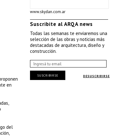
www.skydan.com.ar
Suscribite al ARQA news
Todas las semanas te enviaremos una
selección de las obras y noticias más
destacadas de arquitectura, diseño y
construcción.
SUSCRIBIRSE
DESUSCRIBIRSE
proponen
nte en
adas,
o
rgo del
ción,