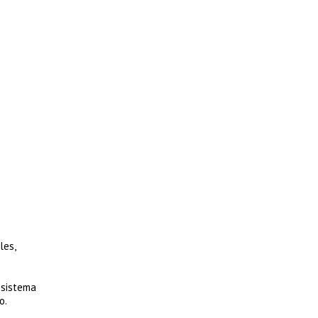
les,
 sistema
o.