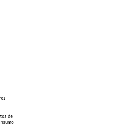
ros
.
ntos de
consumo