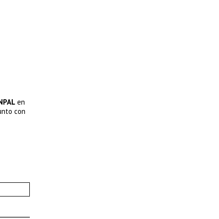
NPAL
en
unto con