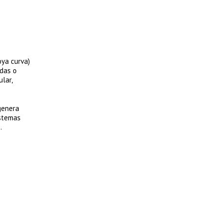
oya curva)
idas o
lar,
 genera
istemas
.