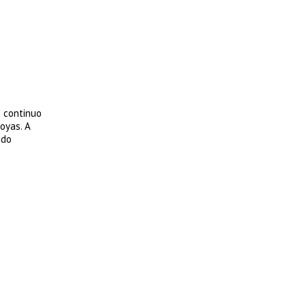
e continuo
oyas. A
ndo