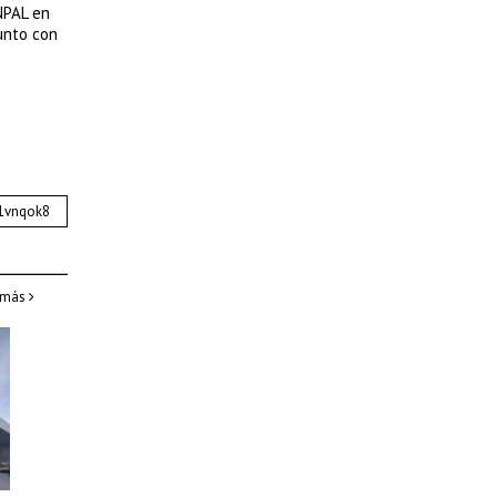
NPAL en
unto con
 más