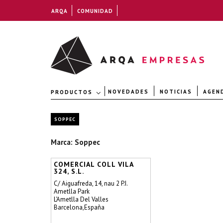
ARQA
COMUNIDAD
NOVEDADES
NOTICIAS
AGEN
PRODUCTOS
SOPPEC
Marca: Soppec
COMERCIAL COLL VILA
324, S.L.
C/ Aiguafreda, 14, nau 2 P.I.
Ametlla Park
L'Ametlla Del Valles
Barcelona,España