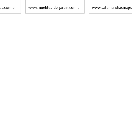
s.com.ar
www.muebles-de-jardin.com.ar
www.salamandrasmaje