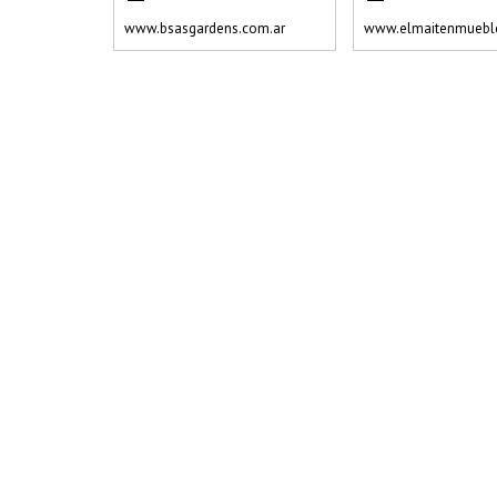
www.bsasgardens.com.ar
www.elmaitenmueble