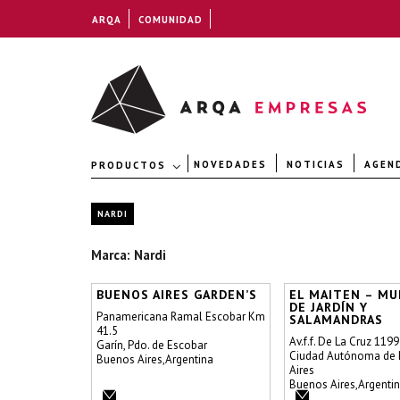
ARQA
COMUNIDAD
NOVEDADES
NOTICIAS
AGEN
PRODUCTOS
NARDI
Marca: Nardi
BUENOS AIRES GARDEN’S
EL MAITEN – MU
DE JARDÍN Y
Panamericana Ramal Escobar Km
SALAMANDRAS
41.5
Av.f.f. De La Cruz 1199
Garín, Pdo. de Escobar
Ciudad Autónoma de
Buenos Aires,Argentina
Aires
Buenos Aires,Argenti