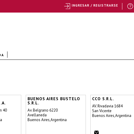
INGRESAR / REGISTRARSE
DA
BUENOS AIRES BUSTELO
CCO S.R.L.
.A.
S.R.L.
AV. Rivadavia 1684
m 40
Av. Belgrano 6220
San Vicente
Avellaneda
Buenos Aires,Argentina
na
Buenos Aires,Argentina