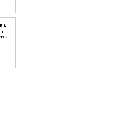
R.L.
o. D
enos