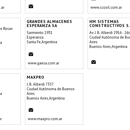
.ar
www.ccosrl.com.ar
GRANDES ALMACENES
HM SISTEMAS
ESPERANZA SA
CONSTRUCTIVOS S.
de Rosas
Sarmiento 1931
Av. J. B. Alberdi 2916 - 2d
Esperanza
Ciudad Autónoma de Bu
Santa Fe,Argentina
Aires
na
Buenos Aires,Argentina
www.gaesa.com.ar
MAXPRO
J. B. Alberdi 7357
Ciudad Autónoma de Buenos
na
Aires
Buenos Aires,Argentina
r
www.maxpro.com.ar