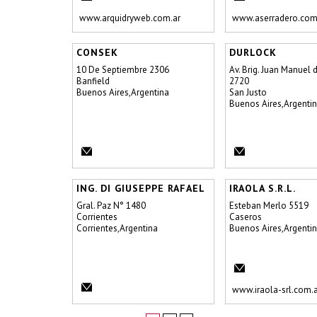
www.arquidryweb.com.ar
www.aserradero.com
CONSEK
DURLOCK
10 De Septiembre 2306
Av. Brig. Juan Manuel 
Banfield
2720
Buenos Aires,Argentina
San Justo
Buenos Aires,Argenti
ING. DI GIUSEPPE RAFAEL
IRAOLA S.R.L.
Gral. Paz N° 1480
Esteban Merlo 5519
Corrientes
Caseros
Corrientes,Argentina
Buenos Aires,Argenti
www.iraola-srl.com.a