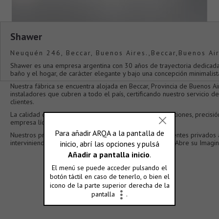
Shawer
Neuquén 246, Beccar, Buenos Aires.,Beccar,Buenos Ai
Shawer es una empresa argentina con 30 años de trayectoria dedicada
baño y el hogar, de carácter elegante y bajo una concepción minimalist
Nuestra fábrica se encuentra alojada en Beccar, Provincia de Buenos A
instaladores que cubren a todo el país, certificando nuestro servicio d
clientes.
La calidad de nuestros materiales, así como sus terminaciones, precisió
empresa líder en satisfacción de usuario en Argentina.
Nuestros productos aportan valor agregado a sus ambientes privados a 
interviniendo todos sus espacios con elegancia. Shawer Abre su Imagin