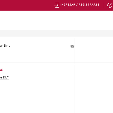
INGRESAR / REGISTRARSE
gentina
AS
es DLM