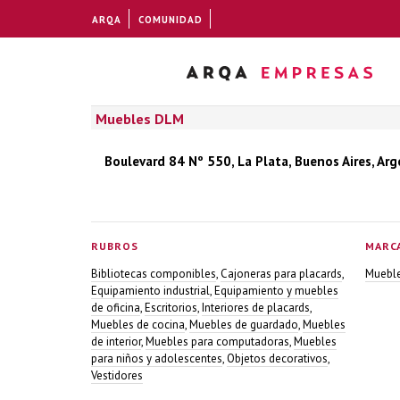
ARQA
COMUNIDAD
Muebles DLM
Boulevard 84 Nº 550, La Plata, Buenos Aires, Ar
RUBROS
MARC
Bibliotecas componibles
,
Cajoneras para placards
,
Muebl
Equipamiento industrial
,
Equipamiento y muebles
de oficina
,
Escritorios
,
Interiores de placards
,
Muebles de cocina
,
Muebles de guardado
,
Muebles
de interior
,
Muebles para computadoras
,
Muebles
para niños y adolescentes
,
Objetos decorativos
,
Vestidores