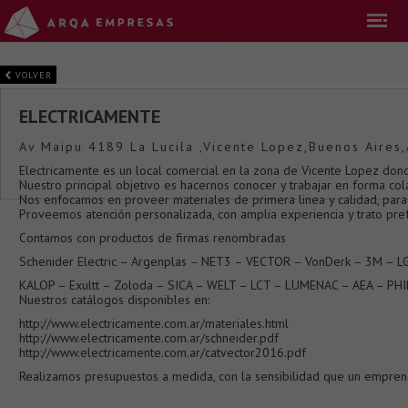
VOLVER
ELECTRICAMENTE
Av Maipu 4189 La Lucila ,Vicente Lopez,Buenos Aires,
Electricamente es un local comercial en la zona de Vicente Lopez dond
Nuestro principal objetivo es hacernos conocer y trabajar en forma c
Nos enfocamos en proveer materiales de primera linea y calidad, para á
Proveemos atención personalizada, con amplia experiencia y trato pref
Contamos con productos de firmas renombradas
Schenider Electric – Argenplas – NET3 – VECTOR – VonDerk – 3M – L
KALOP – Exultt – Zoloda – SICA – WELT – LCT – LUMENAC – AEA – PHI
Nuestros catálogos disponibles en:
http://www.electricamente.com.ar/materiales.html
http://www.electricamente.com.ar/schneider.pdf
http://www.electricamente.com.ar/catvector2016.pdf
Realizamos presupuestos a medida, con la sensibilidad que un empren