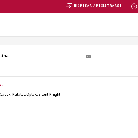
INGRESAR / REGISTRARSE
ntina
AS
Caddx
,
Kalatel
,
Optex
,
Silent Knight