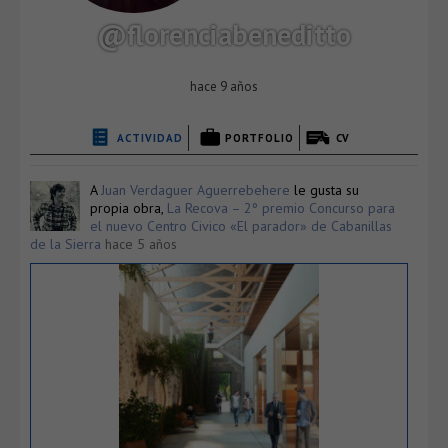
@florenciabeneditto
hace 9 años
ACTIVIDAD
PORTFOLIO
CV
A
Juan Verdaguer Aguerrebehere
le gusta su
propia obra,
La Recova – 2º premio Concurso para
el nuevo Centro Civico «El parador» de Cabanillas
de la Sierra
hace 5 años