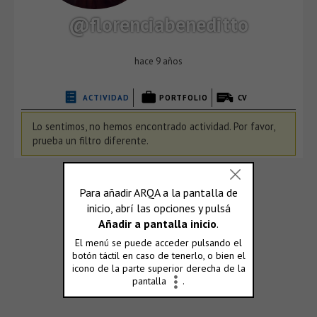
@florenciabeneditto
hace 9 años
ACTIVIDAD
PORTFOLIO
CV
Lo sentimos, no hemos encontrado actividad. Por favor,
prueba un filtro diferente.