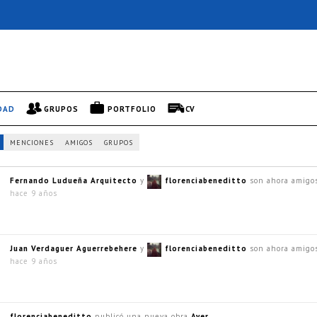
DAD
GRUPOS
PORTFOLIO
CV
MENCIONES
AMIGOS
GRUPOS
Fernando Ludueña Arquitecto
y
florenciabeneditto
son ahora amigo
hace 9 años
Juan Verdaguer Aguerrebehere
y
florenciabeneditto
son ahora amigo
hace 9 años
florenciabeneditto
publicó una nueva obra
Ayer