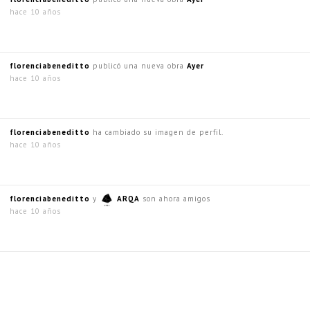
hace 10 años
florenciabeneditto
publicó una nueva obra
Ayer
hace 10 años
florenciabeneditto
ha cambiado su imagen de perfil.
hace 10 años
florenciabeneditto
y
ARQA
son ahora amigos
hace 10 años