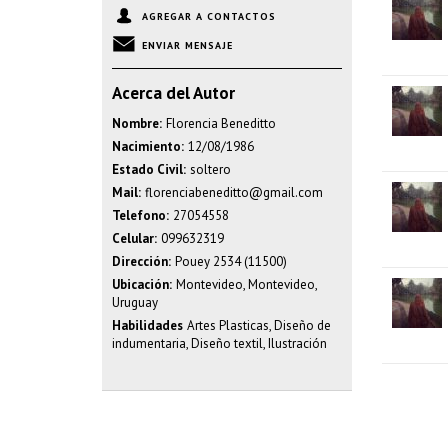
AGREGAR A CONTACTOS
ENVIAR MENSAJE
Acerca del Autor
Nombre:
Florencia Beneditto
Nacimiento:
12/08/1986
Estado Civil:
soltero
Mail:
florenciabeneditto@gmail.com
Telefono:
27054558
Celular:
099632319
Dirección:
Pouey 2534 (11500)
Ubicación:
Montevideo, Montevideo,
Uruguay
Habilidades
Artes Plasticas, Diseño de
indumentaria, Diseño textil, Ilustración