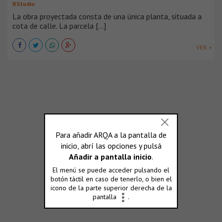
RStudio
La obra proyectada consta de una única planta, situada a
cota de calle. La parcela [...]
VER +