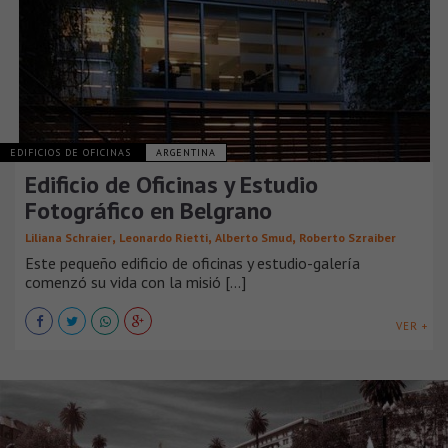
EDIFICIOS DE OFICINAS
ARGENTINA
Edificio de Oficinas y Estudio
Fotográfico en Belgrano
,
,
,
Liliana Schraier
Leonardo Rietti
Alberto Smud
Roberto Szraiber
Este pequeño edificio de oficinas y estudio-galería
comenzó su vida con la misió [...]
VER +