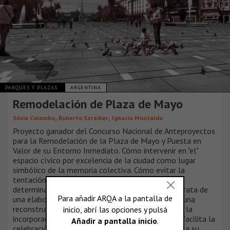
PARQUES Y PLAZAS
ARGENTINA
Remodelación de Plaza de Mayo
,
,
Silvia Colombo
Roberto Szraiber
Ignacio Montaldo
Proyecto ganador del Concurso Nacional de Anteproyectos
para la Remodelación de la Plaza de Mayo y Puesta en
Valor de su Entorno Inmediato. Cómo intervenir en "el"
espacio cívico por excelencia de la ciudad como lugar
simbólico de la memoria colectiva. Cómo evitar la
tentación de la composición y/o el diseño de una
determinada cantidad de elementos urbanos. Se trata de
una elaboración altamente creativa que propone una
reconstrucción de las trazas del pasado mediante la
incorporación de tecnología contemporánea que facilita la
celebración de escenarios patrimoniales apelando a su