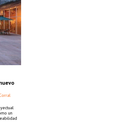
 nuevo
Corral
oyectual
como un
meabilidad