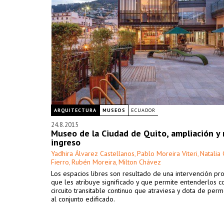
ARQUITECTURA
MUSEOS
ECUADOR
24.8.2015
Museo de la Ciudad de Quito, ampliación y
ingreso
Yadhira Álvarez Castellanos
Pablo Moreira Viteri
Natalia 
,
,
Fierro
Rubén Moreira
Milton Chávez
,
,
Los espacios libres son resultado de una intervención pr
que les atribuye significado y que permite entenderlos 
circuito transitable continuo que atraviesa y dota de per
al conjunto edificado.