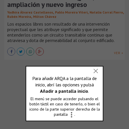
ampliación y nuevo ingreso
,
,
,
Yadhira Álvarez Castellanos
Pablo Moreira Viteri
Natalia Corral Fierro
,
Rubén Moreira
Milton Chávez
Los espacios libres son resultado de una intervención
proyectual que les atribuye significado y que permite
entenderlos como un circuito transitable continuo que
atraviesa y dota de permeabilidad al conjunto edificado.
VER +