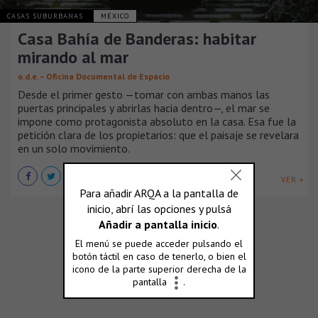
CASAS SUBURBANAS
MÉXICO
Casa Bahía de Banderas: habitar
mirando al mar
o.d.e. – Oficina Documental de Espacio
Desde el primer gesto —tomar con ambas manos las
puertas principales y abrirlas hacia dentro—, el mar se
impone como protagonista absoluto en la casa. Esa fue la
petición clara de los propietarios: que el paisaje se revelara
en un solo movimiento.
VER +