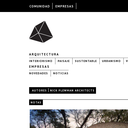
COMUNIDAD
EMPRESAS
ARQUITECTURA
INTERIORISMO
PAISAJE
SUSTENTABLE
URBANISMO
V
EMPRESAS
NOVEDADES
NOTICIAS
|
AUTORES
NICK PLEWMAN ARCHITECTS
NOTAS