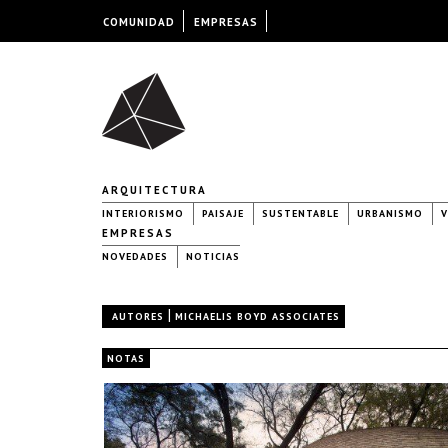
COMUNIDAD
EMPRESAS
ARQUITECTURA
INTERIORISMO
PAISAJE
SUSTENTABLE
URBANISMO
V
EMPRESAS
NOVEDADES
NOTICIAS
|
AUTORES
MICHAELIS BOYD ASSOCIATES
NOTAS