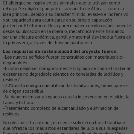
El albergue se inspira en los animales que lo utilizan como
refugio. Se eligió el pangolín – armadillo de África – como la
idea principal, debido a su carácter tímido, evasivo e inofensivo
y su capacidad para acurrucarse en su propio caparazón
protector. El último edificio parece haber crecido orgánicamente
desde su ubicación en la ribera o, metafóricamente hablando,
ser una criatura endémica, gentil y maternal llevándola fuera de
la primavera, a través del bosque pantanoso.
Los requisitos de sostenibilidad del proyecto fueron:
-Los nuevos edificios fueron construidos con materiales bio-
degradables.
-El sitio debió ser completamente limpiado de todo el material
existente no degradable (cientos de toneladas de ladrillos y
residuos).
-70% de la energía que utilizan las habitaciones, tienen que ser
de origen sostenible.
-Se debe minimizar a impacto cero la intervención en el sitio, la
fauna y la flora.
-Tratamiento completo de alcantarillado y eliminación de
residuos.
No obstante lo anterior, el cliente solicitó un hotel boutique
que ofrezca los más altos estándares de lujo a sus huéspedes.
Sandibe está construido casi en su totalidad de madera. Vigas