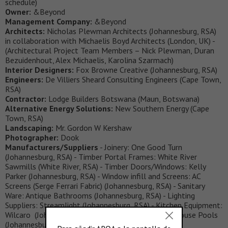
schedule)
Owner:
&Beyond
Management Company:
&Beyond
Architects:
Nicholas Plewman Architects (Johannesburg, RSA)
in collaboration with Michaelis Boyd Architects (London, UK) -
(Architectural Project Team Members – Nick Plewman, Duran
Bezuidenhout, Alex Michaelis, Karolina Szarmach)
Interior Designers:
Fox Browne Creative (Johannesburg, RSA)
Engineers:
De Villiers Sheard Consulting Engineers (Cape Town,
RSA)
Contractor:
Lodge Builders Botswana (Maun, Botswana)
Alternative Energy Solutions:
New Southern Energy (Cape
Town, RSA)
Landscaping:
Mr. Gordon W Kershaw
Photographer:
Dook
Manufacturers/Suppliers
- Joinery: One Good Turn
(Johannesburg, RSA) - Timber Portal Frames: White River
Sawmills (White River, RSA) - Timber Doors/Windows: Kelly
Parker (Johannesburg, RSA) - Window infill and Screens: AC
Screens (Serge Ferrari Fabric) (Johannesburg, RSA) - Sanitary
Ware: Antique Bathrooms (Johannesburg, RSA) - Lighting
Suppliers: Streamlight (Johannesburg, RSA) - Kitchen Equipment:
Wilcaro (Johannesburg, RSA) - Pool supplier: Townhouse Pools
(Johannesburg, RSA)