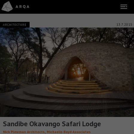
13.7.2015
ARCHITECTURE
Sandibe Okavango Safari Lodge
,
Nick Plewman Architects
Michaelis Boyd Associates