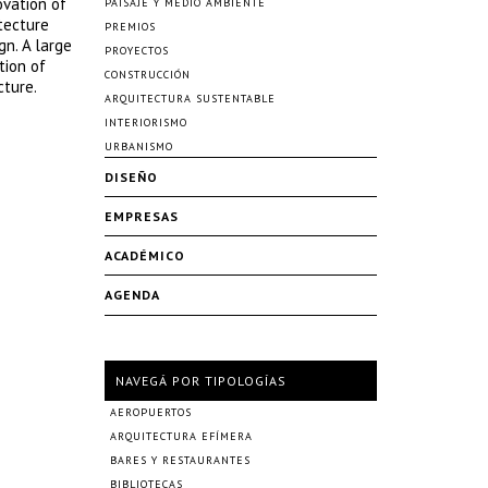
ovation of
PAISAJE Y MEDIO AMBIENTE
itecture
PREMIOS
gn. A large
PROYECTOS
tion of
CONSTRUCCIÓN
cture.
ARQUITECTURA SUSTENTABLE
INTERIORISMO
URBANISMO
DISEÑO
EMPRESAS
ACADÉMICO
AGENDA
NAVEGÁ POR TIPOLOGÍAS
AEROPUERTOS
ARQUITECTURA EFÍMERA
BARES Y RESTAURANTES
BIBLIOTECAS