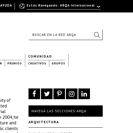
AYUDA
Estás Navegando: ARQA Internacional
COMUNIDAD
N
PREMIOS
CREATIVOS
GRUPOS
ity of
rted
ial
NAVEGÁ LAS SECCIONES ARQA
n 2004, he
ARQUITECTURA
cture and
ic clients