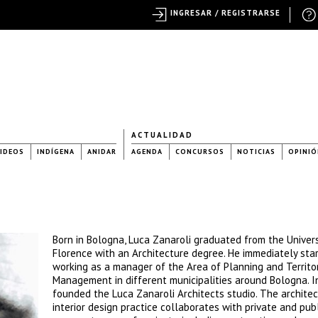
INGRESAR / REGISTRARSE
ACTUALIDAD
IDEOS
INDÍGENA
ANIDAR
AGENDA
CONCURSOS
NOTICIAS
OPINIÓ
Born in Bologna, Luca Zanaroli graduated from the Univers
Florence with an Architecture degree. He immediately sta
working as a manager of the Area of Planning and Territor
Management in different municipalities around Bologna. I
founded the Luca Zanaroli Architects studio. The archite
interior design practice collaborates with private and publ