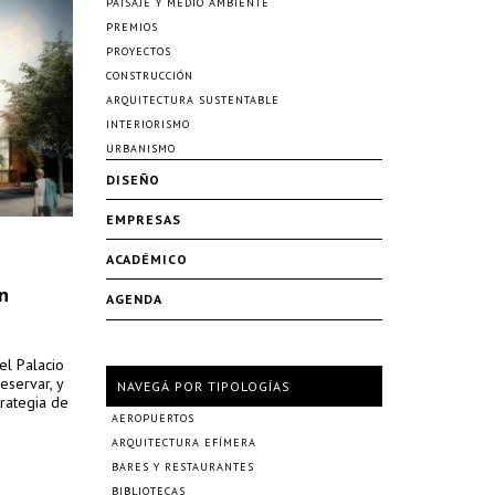
PAISAJE Y MEDIO AMBIENTE
PREMIOS
PROYECTOS
CONSTRUCCIÓN
ARQUITECTURA SUSTENTABLE
INTERIORISMO
URBANISMO
DISEÑO
EMPRESAS
ACADÉMICO
n
AGENDA
el Palacio
eservar, y
NAVEGÁ POR TIPOLOGÍAS
trategia de
AEROPUERTOS
ARQUITECTURA EFÍMERA
BARES Y RESTAURANTES
BIBLIOTECAS