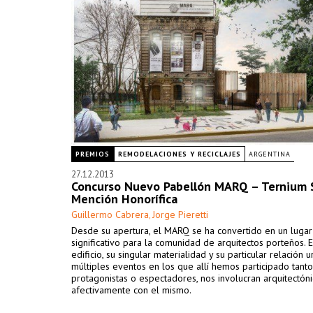
PREMIOS
REMODELACIONES Y RECICLAJES
ARGENTINA
27.12.2013
Concurso Nuevo Pabellón MARQ – Ternium S
Mención Honorífica
Guillermo Cabrera
Jorge Pieretti
,
Desde su apertura, el MARQ se ha convertido en un lugar
significativo para la comunidad de arquitectos porteños. E
edificio, su singular materialidad y su particular relación u
múltiples eventos en los que allí hemos participado tant
protagonistas o espectadores, nos involucran arquitectóni
afectivamente con el mismo.