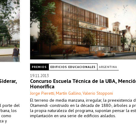
PREMIOS
EDIFICIOS EDUCACIONALES
ARGENTINA
19.11.2013
iderar,
Concurso Escuela Técnica de la UBA, Menció
Honorífica
Jorge Pieretti
Martín Gallino
Valerio Stopponi
,
,
El terreno de media manzana, irregular, la preexistencia d
l porte del
Otamendi -construido en la década de 1880-, árboles a pr
rbana, los
la propia naturaleza del programa, suponían pensar la es
o como
implantación en una serie de edificios aislados.
ca y