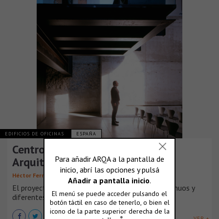
EDIFICIOS DE OFICINAS
ESPAÑA
Centro de Documentación de
Arquitectura y Aulario
,
Héctor Fernández
Jesús María Aparicio Guisado
El proyecto está elaborado en dos espacios continuos y
diferentes. En el aula de arquitectura [...]
VER +