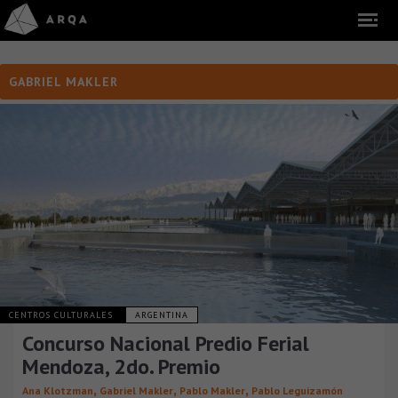
GABRIEL MAKLER
CENTROS CULTURALES
ARGENTINA
Concurso Nacional Predio Ferial
Mendoza, 2do. Premio
,
,
,
Ana Klotzman
Gabriel Makler
Pablo Makler
Pablo Leguizamón