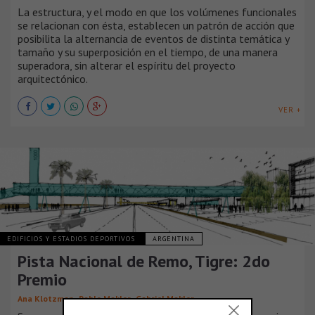
La estructura, y el modo en que los volúmenes funcionales
se relacionan con ésta, establecen un patrón de acción que
posibilita la alternancia de eventos de distinta temática y
tamaño y su superposición en el tiempo, de una manera
superadora, sin alterar el espíritu del proyecto
arquitectónico.
VER +
EDIFICIOS Y ESTADIOS DEPORTIVOS
ARGENTINA
Pista Nacional de Remo, Tigre: 2do
Premio
,
,
Ana Klotzman
Pablo Makler
Gabriel Makler