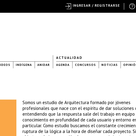
INGRESAR / REGISTRARSE
ACTUALIDAD
IDEOS
INDÍGENA
ANIDAR
AGENDA
CONCURSOS
NOTICIAS
OPINIÓ
Somos un estudio de Arquitectura formado por jóvenes
profesionales que nace con el espíritu de dar soluciones c
entendiendo que la respuesta sale del trabajo en equipo 
conocimiento en profundidad de cada usuario y entorno e
particular. Como estudio buscamos el constante crecimien
ruptura de la lógica a la hora de diseñar cada proyecto. 