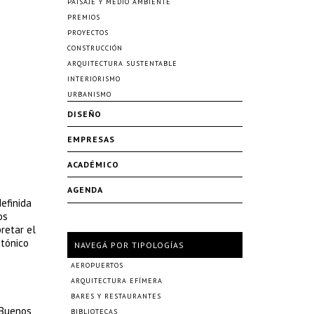
PAISAJE Y MEDIO AMBIENTE
PREMIOS
PROYECTOS
CONSTRUCCIÓN
ARQUITECTURA SUSTENTABLE
INTERIORISMO
URBANISMO
DISEÑO
EMPRESAS
ACADÉMICO
AGENDA
efinida
os
retar el
ctónico
NAVEGÁ POR TIPOLOGÍAS
AEROPUERTOS
ARQUITECTURA EFÍMERA
BARES Y RESTAURANTES
 Buenos
BIBLIOTECAS