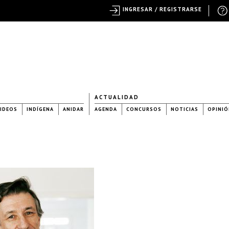
INGRESAR / REGISTRARSE
ACTUALIDAD
IDEOS
INDÍGENA
ANIDAR
AGENDA
CONCURSOS
NOTICIAS
OPINIÓ