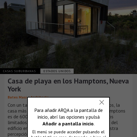
CASAS SUBURBANAS
ESTADOS UNIDOS
Casa de playa en los Hamptons, Nueva
York
Bates Masi + Architects
Con un tamaño de 15 x 20 y una altura de dos pisos, la
casa más grande que se puede construir en los Hamptons
es de 600 metros cuadrados. Con estos parámetros
limitados, la estrategia fue explorar la geometría del
edificio en la sección y cómo se puede ampliar nuestra
percepción del espacio.