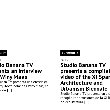
NITY
COMMUNITY
1
26.7.2011
io Banana TV
Studio Banana TV
ents an interview
presents a compila
 Winy Maas
video of the XI Spa
Architecture and
Banan TV presenta una entrevista
rquitecto holandés Winy Maas, co-
Urbanism Biennale
 de [...]
Studio Banana TV presenta un vi
recopila repercusiones de la XI B
de Arquitectura [...]