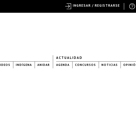
INGRESAR / REGISTRARSE
ACTUALIDAD
IDEOS
INDÍGENA
ANIDAR
AGENDA
CONCURSOS
NOTICIAS
OPINIÓ