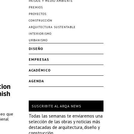
PAISAJE Y MEDIO AMBIENTE
PREMIOS
PROYECTOS
CONSTRUCCIÓN
ARQUITECTURA SUSTENTABLE
INTERIORISMO
URBANISMO
DISEÑO
EMPRESAS
ACADÉMICO
AGENDA
tion
nish
SUSCRIBITE AL ARQA NEWS
deo que
Todas las semanas te enviaremos una
ienal
selección de las obras y noticias más
destacadas de arquitectura, diseño y
construcción.