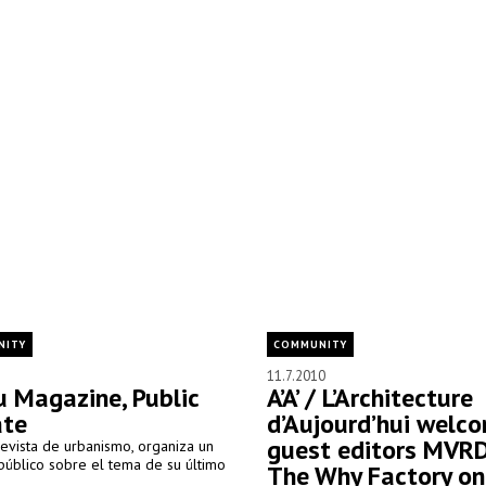
NITY
COMMUNITY
11.7.2010
 Magazine, Public
A’A’ / L’Architecture
te
d’Aujourd’hui welc
guest editors MVR
evista de urbanismo, organiza un
público sobre el tema de su último
The Why Factory on