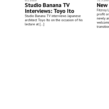
6.1.2010
31.5.200
Studio Banana TV
New 
Interviews: Toyo Ito
Fitzroy 
profit o
Studio Banana TV interviews Japanese
newly ar
architect Toyo Ito on the occasion of his
welcomin
lecture at [...]
transitio