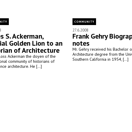
NITY
COMMUNITY
8
27.6.2008
s S. Ackerman,
Frank Gehry Biograp
ial Golden Lion to an
notes
orian of Architecture
Mr. Gehry received his Bachelor o
Architecture degree from the Univ
loss Ackerman the doyen of the
Southern California in 1954, [...]
ional community of historians of
nce architecture. He [...]