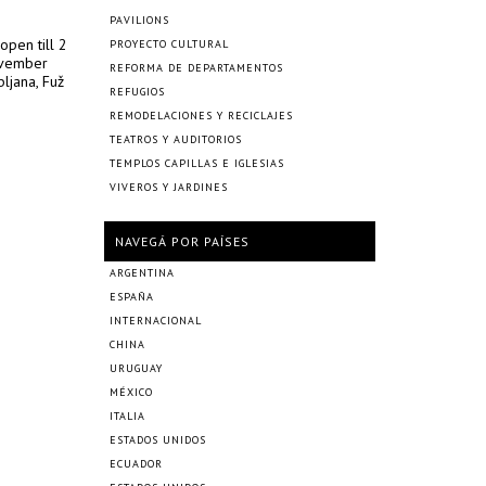
PAVILIONS
open till 2
PROYECTO CULTURAL
ovember
REFORMA DE DEPARTAMENTOS
ljana, Fuž
REFUGIOS
REMODELACIONES Y RECICLAJES
TEATROS Y AUDITORIOS
TEMPLOS CAPILLAS E IGLESIAS
VIVEROS Y JARDINES
NAVEGÁ POR PAÍSES
ARGENTINA
ESPAÑA
INTERNACIONAL
CHINA
URUGUAY
MÉXICO
ITALIA
ESTADOS UNIDOS
ECUADOR