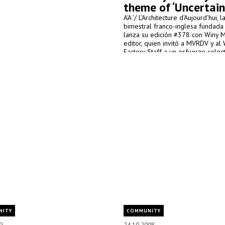
theme of ‘Uncertain
A'A '/ L'Architecture d'Aujourd'hui, l
bimestral franco-inglesa fundada
lanza su edición #378 con Winy
editor, quien invitó a MVRDV y al
Factory Staff a un esfuerzo colect
resultado fue una serie de 70 art
representan un corte transversal 
situación actual de la arquitectur
puede definirse como "incierto".
NITY
COMMUNITY