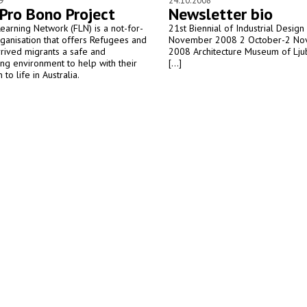
9
24.10.2008
Pro Bono Project
Newsletter bio
Learning Network (FLN) is a not-for-
21st Biennial of Industrial Design 
rganisation that offers Refugees and
November 2008 2 October-2 N
rived migrants a safe and
2008 Architecture Museum of Ljub
g environment to help with their
[...]
n to life in Australia.