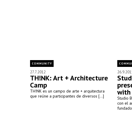
COMMUNITY
COMMU
27.7.2012
26.9.201
TH!NK: Art + Architecture
Stud
Camp
pres
with
TH!NK es un campo de arte + arquitectura
que reúne a participantes de diversos [...]
Studio 
con el a
fundador