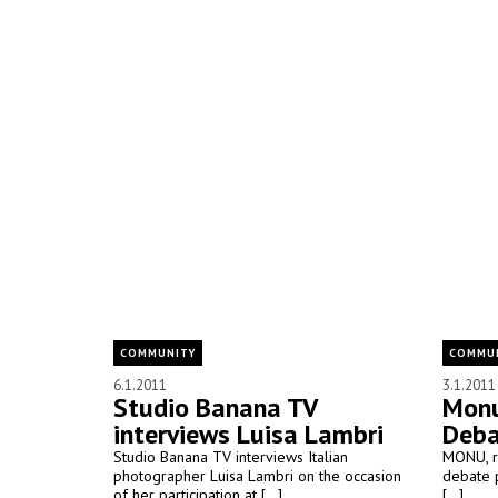
COMMUNITY
COMMU
6.1.2011
3.1.2011
Studio Banana TV
Monu
interviews Luisa Lambri
Deba
Studio Banana TV interviews Italian
MONU, r
photographer Luisa Lambri on the occasion
debate 
of her participation at [...]
[...]