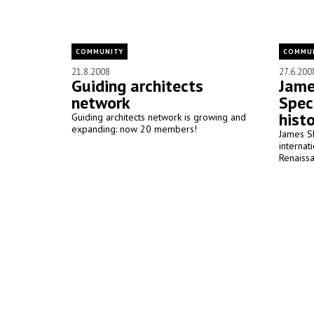
COMMUNITY
COMMU
21.8.2008
27.6.200
Guiding architects
Jame
network
Spec
hist
Guiding architects network is growing and
expanding: now 20 members!
James S
internat
Renaissa