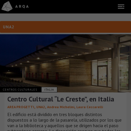
UNA2
CENTROS CULTURALES
ITALIA
Centro Cultural “Le Creste”, en Italia
,
,
,
AREA PROGETTI
UNA2
Andrea Michelini
Laura Ceccarelli
El edificio está dividido en tres bloques distintos
dispuestos a lo largo de la pasarela, utilizados por los que
van a la biblioteca y aquellos que se dirigen hacia el paso
subterráneo cercano. La disposición asegura que todas las