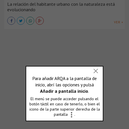
La relación del habitante urbano con la naturaleza está
evolucionando
VER +