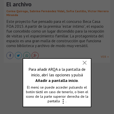
El archivo
,
,
,
Corina Quiroga
Sabrina Fernández Vidal
Sofía Castillo
Víctor Herrero
Miranda
Este proyecto fue pensado para el concurso Beca Casa
FOA 2015. A partir de la premisa “estar íntimo”, el espacio
fue concebido como un lugar distendido para la recepción
de visitas y el esparcimiento familiar. La protagonista del
espacio es una gran malla de construcción que funciona
como biblioteca y archivo de modo muy versátil.
VER +