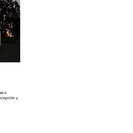
atro
ncepción y