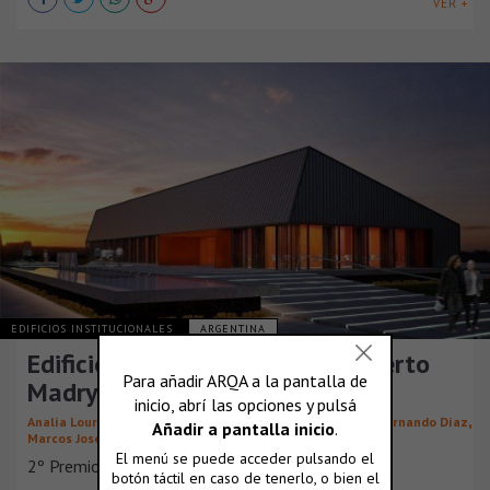
VER +
EDIFICIOS INSTITUCIONALES
ARGENTINA
Edificio cámara industrial de Puerto
Madryn
,
,
,
Analía Lourdes Gutiérrez
Marcelo Adrián Correa
Rubén Fernando Díaz
,
,
Marcos José Urcola
Denis Ariel Benítez
Gabino Longo
2º Premio del Concurso Nacional CIMA