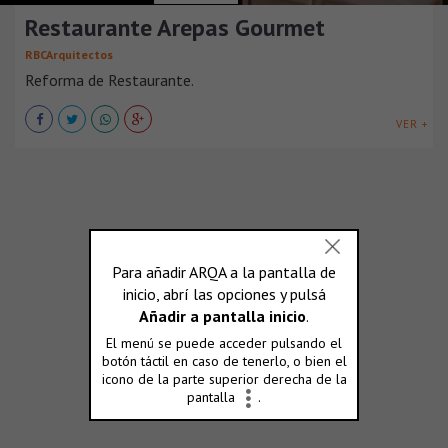
Restaurante Arepas Gourmet
RBCArquitectos
Reforma de Restaurante.
VER +