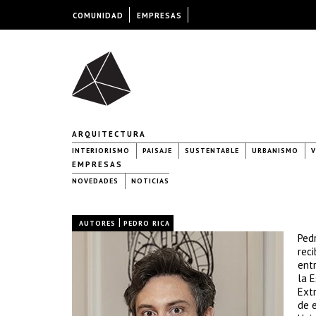
COMUNIDAD
EMPRESAS
ARQUITECTURA
INTERIORISMO
PAISAJE
SUSTENTABLE
URBANISMO
V
EMPRESAS
NOVEDADES
NOTICIAS
|
AUTORES
PEDRO RICA
Pedr
rec
ent
la 
Extr
de 