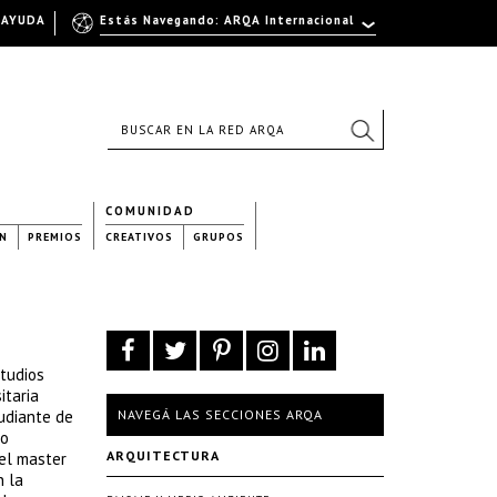
AYUDA
Estás Navegando: ARQA Internacional
COMUNIDAD
N
PREMIOS
CREATIVOS
GRUPOS
studios
itaria
udiante de
NAVEGÁ LAS SECCIONES ARQA
io
ARQUITECTURA
 el master
n la