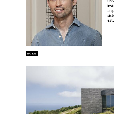
Uni
ins
arq
sis
est
NOTAS