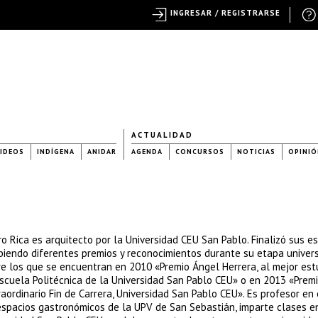
INGRESAR / REGISTRARSE
ACTUALIDAD
IDEOS
INDÍGENA
ANIDAR
AGENDA
CONCURSOS
NOTICIAS
OPINIÓ
o Rica es arquitecto por la Universidad CEU San Pablo. Finalizó sus e
ibiendo diferentes premios y reconocimientos durante su etapa univers
re los que se encuentran en 2010 «Premio Ángel Herrera, al mejor est
Escuela Politécnica de la Universidad San Pablo CEU» o en 2013 «Prem
aordinario Fin de Carrera, Universidad San Pablo CEU». Es profesor en
espacios gastronómicos de la UPV de San Sebastián, imparte clases e