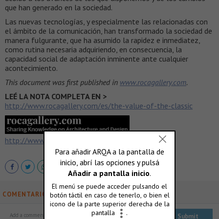
que han generado en la sociedad.
Las nuevas tecnologías, y especialmente las relacionadas con
el ámbito de la comunicación, han transformado la sociedad de
manera fulgurante, que ha asumido la rapidez e inmediatez,
como rutina necesaria adquiriendo, en consecuencia, la
capacidad social de adaptación inminente ante cualquier
acontecimiento.
This document was first published in
www.rocagallery.com
.
LEÉ LA NOTA COMPLETA EN >
http://www.rocagallery.com/es/the-value-of-the-classic
http://www.rocagallery.com/es
COMENTARIOS