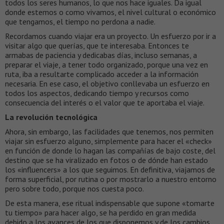
todos los seres humanos, lo que nos hace iguales. Da igual
donde estemos o como vivamos, el nivel cultural o económico
que tengamos, el tiempo no perdona a nadie.
Recordamos cuando viajar era un proyecto. Un esfuerzo por ir a
visitar algo que querías, que te interesaba. Entonces te
armabas de paciencia y dedicabas días, incluso semanas, a
preparar el viaje, a tener todo organizado, porque una vez en
ruta, iba a resultarte complicado acceder a la información
necesaria. En ese caso, el objetivo conllevaba un esfuerzo en
todos los aspectos, dedicando tiempo y recursos como
consecuencia del interés o el valor que te aportaba el viaje.
La revolución tecnológica
Ahora, sin embargo, las facilidades que tenemos, nos permiten
viajar sin esfuerzo alguno, simplemente para hacer el «check»
en función de donde lo hagan las compañías de bajo coste, del
destino que se ha viralizado en fotos o de dónde han estado
los «influencers» a los que seguimos. En definitiva, viajamos de
forma superficial, por rutina o por mostrarlo a nuestro entorno
pero sobre todo, porque nos cuesta poco.
De esta manera, ese ritual indispensable que supone «tomarte
tu tiempo» para hacer algo, se ha perdido en gran medida
debido a los avances de los que disponemos y de los cambios