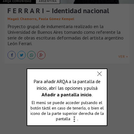
ARQA COMUNIDAD
ARGENTINA
F E R R A R I – Identidad nacional
,
Magalí Chamorro
Paula Gómez Kempel
Proyecto grupal de indumentaria realizado en la
Universidad de Buenos Aires tomando como referente la
serie de obras escrituras deformadas del artista argentino
León Ferrari.
VER +