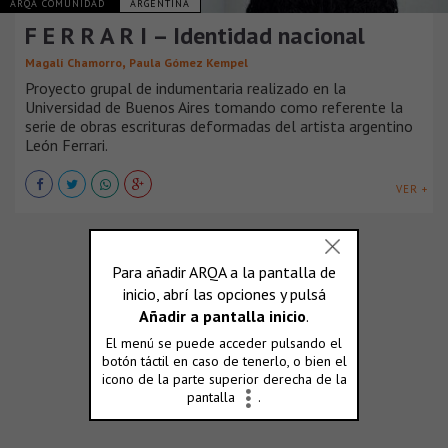
ARQA COMUNIDAD
ARGENTINA
F E R R A R I – Identidad nacional
,
Magalí Chamorro
Paula Gómez Kempel
Proyecto grupal de indumentaria realizado en la
Universidad de Buenos Aires tomando como referente la
serie de obras escrituras deformadas del artista argentino
León Ferrari.
VER +