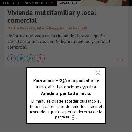
REMODELACIONES Y RECICLAJES
ARGENTINA
Vivienda multifamiliar y local
comercial
,
,
Martín Razzetti
Julieta Poggi
Nahuel Masuelli
Reforma realizada en la ciudad de Berazategui. Se
transformó una casa en 5 departamentos y un local
comercial.
VER +