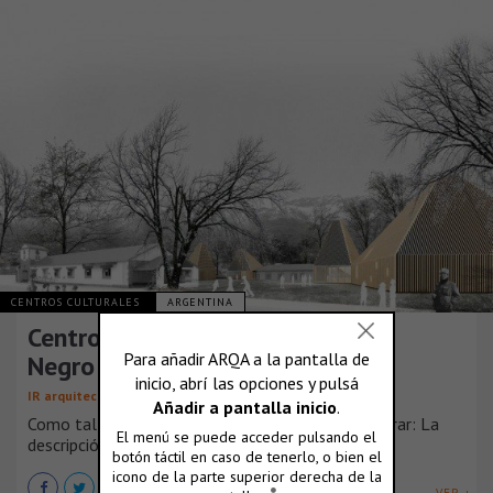
CENTROS CULTURALES
ARGENTINA
Centro Cultural el Bolsón, en Río
Negro
,
IR arquitectura
MoGS
Como tal, queremos proponer una manera de operar: La
descripción de unos procedimientos de [...]