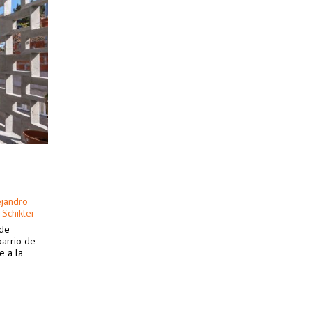
ejandro
Schikler
 de
barrio de
e a la