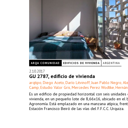
ARQA COMUNIDAD
EDIFICIOS DE VIVIENDA
ARGENTINA
2.10.2017
GU 2787, edificio de vivienda
arqtipo
Diego Aceto
Darío Litvinoff
Juan Pablo Negro
Al
,
,
,
,
Camp
Estudio Valor Gris
Mercedes Perez Wodtke
Hernán 
,
,
,
Es un edificio de propiedad horizontal con seis unidades
vivienda, en un pequeño lote de 8,66x16, ubicado en el 
Agronomía. Está emplazado en una manzana atípica, frent
Estación Francisco Beiró de las vías del F.F.C.C. Urquiza.