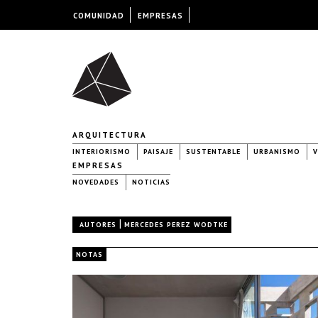
COMUNIDAD
EMPRESAS
ARQUITECTURA
INTERIORISMO
PAISAJE
SUSTENTABLE
URBANISMO
V
EMPRESAS
NOVEDADES
NOTICIAS
|
AUTORES
MERCEDES PEREZ WODTKE
NOTAS