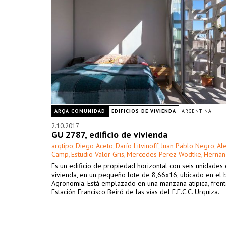
ARQA COMUNIDAD
EDIFICIOS DE VIVIENDA
ARGENTINA
2.10.2017
GU 2787, edificio de vivienda
arqtipo
Diego Aceto
Darío Litvinoff
Juan Pablo Negro
Al
,
,
,
,
Camp
Estudio Valor Gris
Mercedes Perez Wodtke
Hernán 
,
,
,
Es un edificio de propiedad horizontal con seis unidades
vivienda, en un pequeño lote de 8,66x16, ubicado en el 
Agronomía. Está emplazado en una manzana atípica, frent
Estación Francisco Beiró de las vías del F.F.C.C. Urquiza.