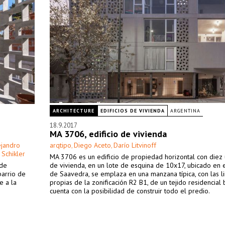
ARCHITECTURE
EDIFICIOS DE VIVIENDA
ARGENTINA
18.9.2017
MA 3706, edificio de vivienda
ejandro
arqtipo
Diego Aceto
Darío Litvinoff
,
,
Schikler
MA 3706 es un edificio de propiedad horizontal con diez
 de
de vivienda, en un lote de esquina de 10x17, ubicado en e
barrio de
de Saavedra, se emplaza en una manzana típica, con las l
e a la
propias de la zonificación R2 B1, de un tejido residencial 
cuenta con la posibilidad de construir todo el predio.