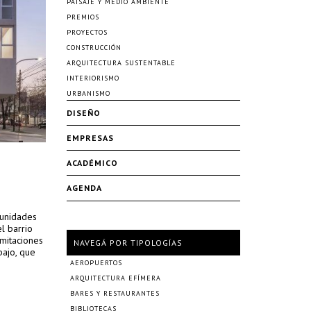
PAISAJE Y MEDIO AMBIENTE
PREMIOS
PROYECTOS
CONSTRUCCIÓN
ARQUITECTURA SUSTENTABLE
INTERIORISMO
URBANISMO
DISEÑO
EMPRESAS
ACADÉMICO
AGENDA
 unidades
l barrio
imitaciones
NAVEGÁ POR TIPOLOGÍAS
bajo, que
AEROPUERTOS
ARQUITECTURA EFÍMERA
BARES Y RESTAURANTES
BIBLIOTECAS