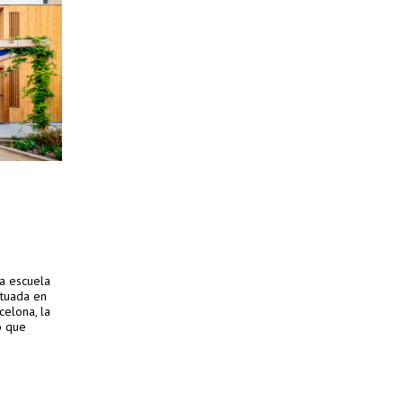
na escuela
ituada en
celona, la
o que