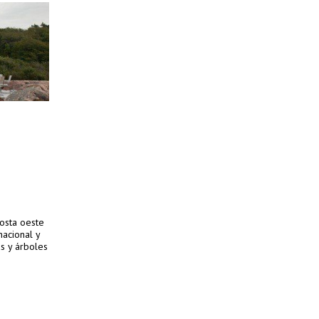
costa oeste
nacional y
as y árboles