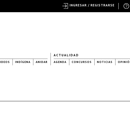
INGRESAR / REGISTRARSE
ACTUALIDAD
IDEOS
INDÍGENA
ANIDAR
AGENDA
CONCURSOS
NOTICIAS
OPINIÓ