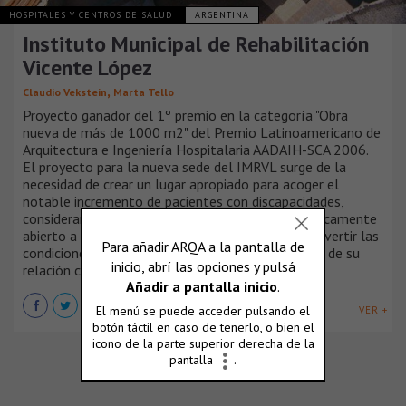
HOSPITALES Y CENTROS DE SALUD
ARGENTINA
Instituto Municipal de Rehabilitación
Vicente López
,
Claudio Vekstein
Marta Tello
Proyecto ganador del 1º premio en la categoría "Obra
nueva de más de 1000 m2" del Premio Latinoamericano de
Arquitectura e Ingeniería Hospitalaria AADAIH-SCA 2006.
El proyecto para la nueva sede del IMRVL surge de la
necesidad de crear un lugar apropiado para acoger el
notable incremento de pacientes con discapacidades,
considerando que este Instituto ha estado históricamente
abierto a toda la población y es gratuito, y para revertir las
condiciones de precariedad y aislamiento respecto de su
relación con la comunidad en general.
VER +