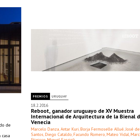
PREMIOS
URUGUAY
18.2.2016
Reboot, ganador uruguayo de XV Muestra
Internacional de Arquitectura de la Bienal 
Venecia
ado de
Marcelo Danza
Antar Kuri
Borja Fermoselle Allué
José de
,
,
,
Santos
Diego Cataldo
Facundo Romero
Mateo Vidal
Marc
,
,
,
,
a casa
Staricco
Miguel Fascioli
,