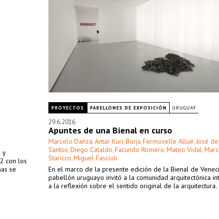
PROYECTOS
PABELLONES DE EXPOSICIÓN
URUGUAY
29.6.2016
Apuntes de una Bienal en curso
Marcelo Danza
Antar Kuri
Borja Fermoselle Allué
José de
,
,
,
Santos
Diego Cataldo
Facundo Romero
Mateo Vidal
Marc
,
,
,
,
 y
Staricco
Miguel Fascioli
,
2 con los
nas se
En el marco de la presente edición de la Bienal de Veneci
pabellón uruguayo invitó a la comunidad arquitectónica in
a la reflexión sobre el sentido original de la arquitectura.